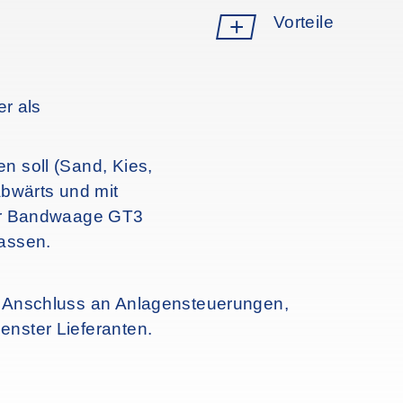
Vorteile
Steuerung vor- od
Wiegebock zum Ein
er als
von 600 -1600mm G
Stundenleistung vo
n soll (Sand, Kies,
abwärts und mit
Einsetzbar auch be
der Bandwaage GT3
alle Kabel steckbar
fassen.
n Anschluss an Anlagensteuerungen,
enster Lieferanten.