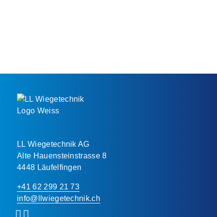
Alle
Wir
LL Wiegetechnik AG
akzeptieren
verwenden
Alte Hauensteinstrasse 8
Nur
Cookies
4448 Läufelfingen
Essenzielle
Einstellungen
auf
anpassen
+41 62 299 21 73
unserer
info@llwiegetechnik.ch
Website.
Cookie-Einstellungen